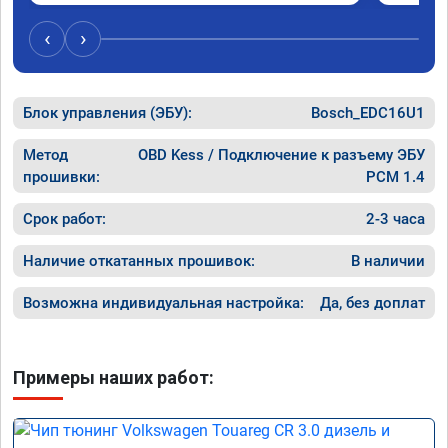
Отклик при нажатии на педаль 
большое
акселератора сократился.

‹
›
Расход топлива не увеличился.

Получил что хотел. Рекомендую.
Блок управления (ЭБУ):
Bosch_EDC16U1
Метод
OBD Kess / Подключение к разъему ЭБУ
прошивки:
PCM 1.4
Срок работ:
2-3 часа
Наличие откатанных прошивок:
В наличии
Возможна индивидуальная настройка:
Да, без доплат
Примеры наших работ: