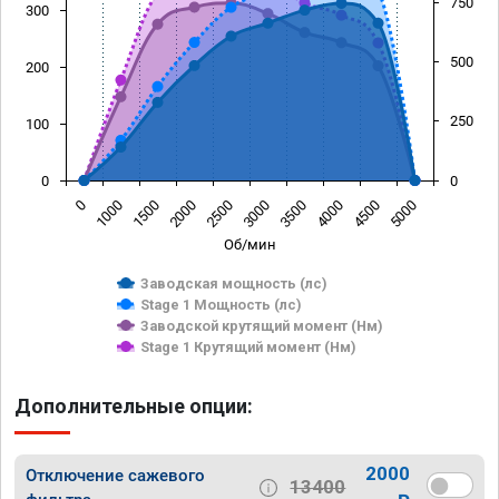
750
300
500
200
250
100
0
0
0
1000
1500
2000
2500
3000
3500
4000
4500
5000
Об/мин
Заводская мощность (лс)
Stage 1 Мощность (лс)
Заводской крутящий момент (Нм)
Stage 1 Крутящий момент (Нм)
Дополнительные опции:
2000
Отключение сажевого
13400