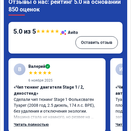
Отзывы о нас: рейтинг 5.0 на основании
850 оценок
5.0 из 5
★
★
★
★
★
Avito
Оставить отзыв
Валерий
✓
В
И
★
★
★
★
★
6 ноября 2025
«Чип тюнинг двигателя Stage 1 / 2,
«Чип т
диностенд»
автомо
Сделали чип тюнинг Stage 1 Фольксваген 
Туарег 3
Туарег (2008 год, 2.5 дизель, 174 л.с. BPE), 
плохо р
без удаления и отключения экологии.

подбеши
Машина стала не намного, но резвее на 
записал
низких оборотах и на скорости после 100 
работы 
Читать полностью
Читать 
км/ч при обгонах.

не очен