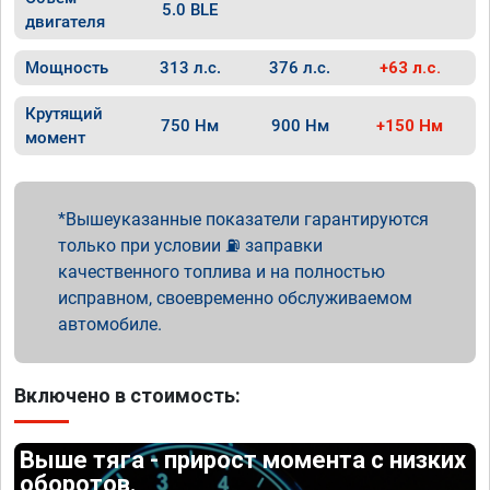
5.0 BLE
двигателя
Мощность
313 л.с.
376 л.с.
+63 л.с.
Крутящий
750 Нм
900 Нм
+150 Нм
момент
Вышеуказанные показатели гарантируются
только при условии ⛽ заправки
качественного топлива и на полностью
исправном, своевременно обслуживаемом
автомобиле.
Включено в стоимость:
Выше тяга - прирост момента с низких
оборотов.