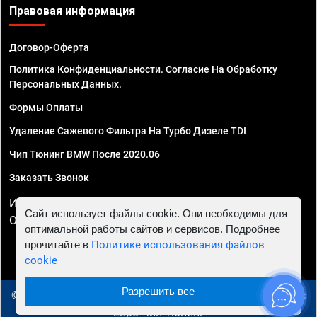
Правовая информация
Договор-Оферта
Политика Конфиденциальности. Согласие На Обработку
Персональных Данных.
Формы Оплаты
Удаление Сажевого Фильтра На Турбо Дизеле TDI
Чип Тюнинг BMW После 2020.06
Заказать Звонок
ИП Смирнов Георгий Павлович. ИНН 781302555843,
Сайт использует файлы cookie. Они необходимы для
ОГРНИП 324470400032610
оптимальной работы сайтов и сервисов. Подробнее
прочитайте в
Политике использования файлов
cookie
Разрешить все
© 2010 - 2026 Чип тюнинг в Новосибирске - Автосервис
"Евро Чип Тюнинг"