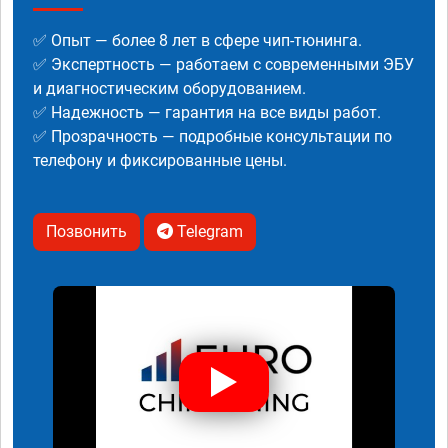
✅ Опыт — более 8 лет в сфере чип-тюнинга.
✅ Экспертность — работаем с современными ЭБУ
и диагностическим оборудованием.
✅ Надежность — гарантия на все виды работ.
✅ Прозрачность — подробные консультации по
телефону и фиксированные цены.
Позвонить
Telegram