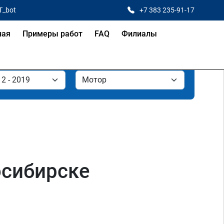
T_bot
+7 383 235-91-17
ная
Примеры работ
FAQ
Филиалы
осибирске