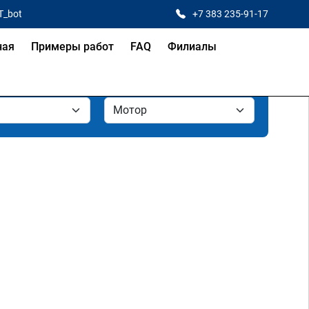
T_bot
+7 383 235-91-17
ная
Примеры работ
FAQ
Филиалы