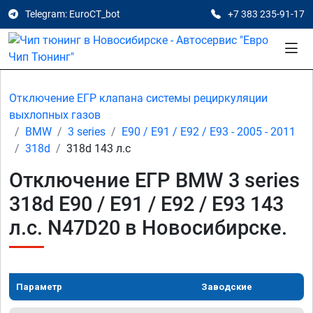
Telegram: EuroCT_bot
+7 383 235-91-17
Отключение ЕГР клапана системы рециркуляции
выхлопных газов
BMW
3 series
E90 / E91 / E92 / E93 - 2005 - 2011
318d
318d 143 л.с
Отключение ЕГР BMW 3 series
318d E90 / E91 / E92 / E93 143
л.с. N47D20 в Новосибирске.
Параметр
Заводские