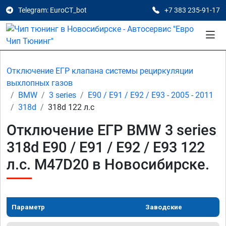
Telegram: EuroCT_bot
+7 383 235-91-17
Отключение ЕГР клапана системы рециркуляции
выхлопных газов
BMW
3 series
E90 / E91 / E92 / E93 - 2005 - 2011
318d
318d 122 л.с
Отключение ЕГР BMW 3 series
318d E90 / E91 / E92 / E93 122
л.с. M47D20 в Новосибирске.
Параметр
Заводские