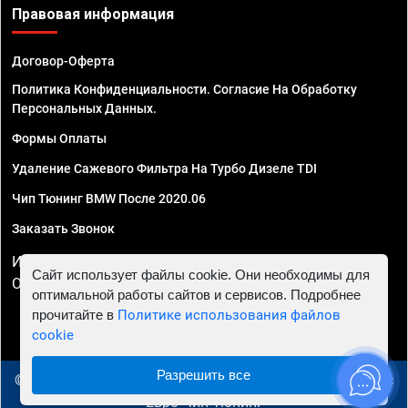
Правовая информация
Договор-Оферта
Политика Конфиденциальности. Согласие На Обработку
Персональных Данных.
Формы Оплаты
Удаление Сажевого Фильтра На Турбо Дизеле TDI
Чип Тюнинг BMW После 2020.06
Заказать Звонок
ИП Смирнов Георгий Павлович. ИНН 781302555843,
Сайт использует файлы cookie. Они необходимы для
ОГРНИП 324470400032610
оптимальной работы сайтов и сервисов. Подробнее
прочитайте в
Политике использования файлов
cookie
Разрешить все
© 2010 - 2026 Чип тюнинг в Новосибирске - Автосервис
"Евро Чип Тюнинг"