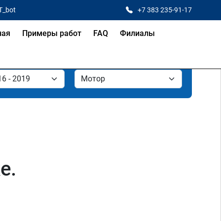
T_bot
+7 383 235-91-17
ная
Примеры работ
FAQ
Филиалы
е.