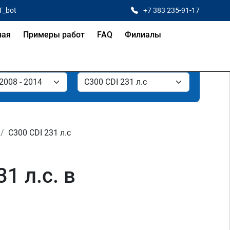
T_bot
+7 383 235-91-17
ная
Примеры работ
FAQ
Филиалы
C300 CDI 231 л.с
1 л.с. в