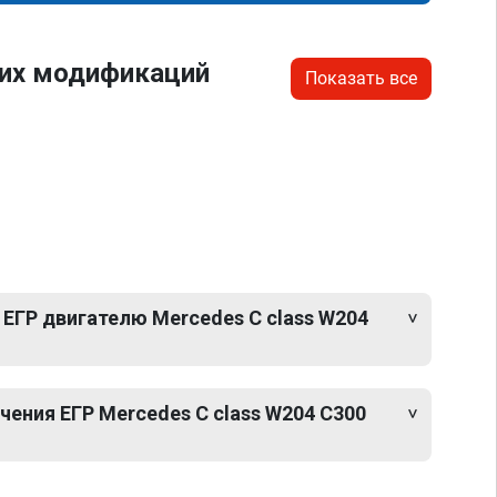
гих модификаций
Показать все
ЕГР двигателю Mercedes C class W204
ения ЕГР Mercedes C class W204 C300