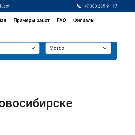
T_bot
+7 383 235-91-17
ная
Примеры работ
FAQ
Филиалы
Новосибирске