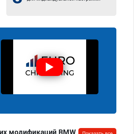
угих модификаций BMW
Показать все