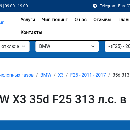
 | 09:00 - 19:00
Telegram: EuroC
Услуги
Чип тюнинг
О нас
Отзывы
Глав
Контакты
ыхлопных газов
BMW
X3
F25 - 2011 - 2017
35d 313
 X3 35d F25 313 л.с. в