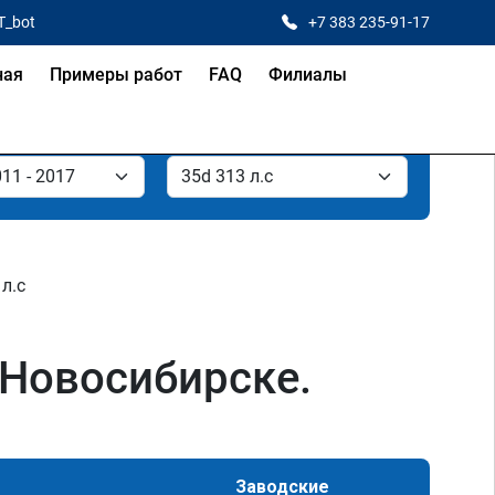
T_bot
+7 383 235-91-17
ная
Примеры работ
FAQ
Филиалы
 л.с
 Новосибирске.
Заводские