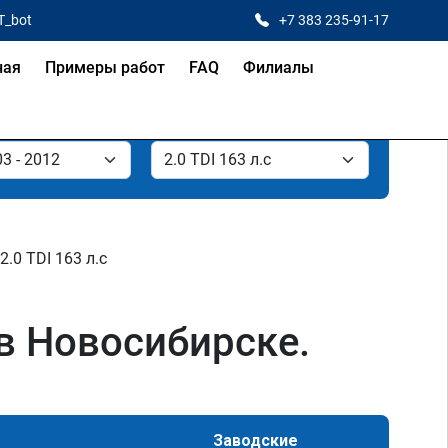
T_bot
+7 383 235-91-17
ная
Примеры работ
FAQ
Филиалы
2.0 TDI 163 л.с
 в Новосибирске.
Заводские