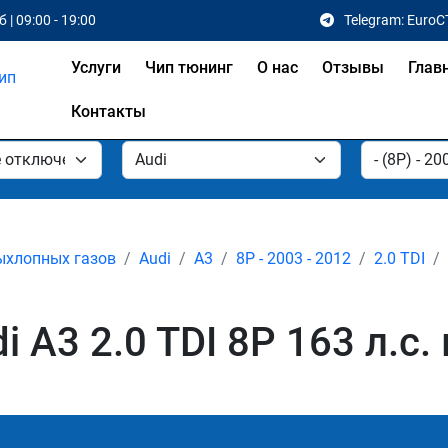
 | 09:00 - 19:00
Telegram: EuroC
Услуги
Чип тюнинг
О нас
Отзывы
Глав
Контакты
ыхлопных газов
Audi
A3
8P - 2003 - 2012
2.0 TDI
 A3 2.0 TDI 8P 163 л.с.