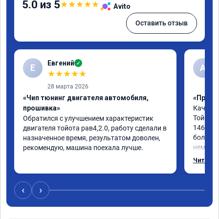
5.0 из 5
★
★
★
★
★
Avito
Оставить отзыв
Евгений
✓
Е
А
★
★
★
★
★
28 марта 2026
«Чип тюнинг двигателя автомобиля,
«Прошив
прошивка»
Качеств
Тойоты 
Обратился с улучшением характеристик 
146л.с.
двигателя тойота рав4,2.0, работу сделали в 
более о
назначенное время, результатом доволен, 
немного
рекомендую, машина поехала лучше.
процедур
Читать 
хватало
обгоне 
быстрог
‹
›
11сек. С
Мотор с
Советую