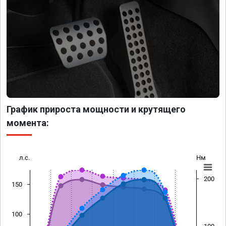
График прироста мощности и крутящего
момента:
л.с.
Нм
200
150
100