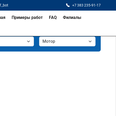
T_bot
+7 383 235-91-17
ная
Примеры работ
FAQ
Филиалы