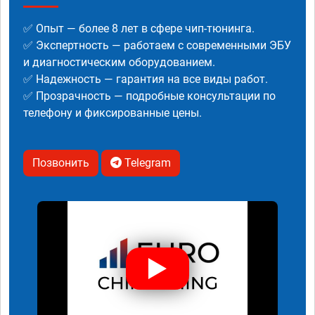
✅ Опыт — более 8 лет в сфере чип-тюнинга.
✅ Экспертность — работаем с современными ЭБУ
и диагностическим оборудованием.
✅ Надежность — гарантия на все виды работ.
✅ Прозрачность — подробные консультации по
телефону и фиксированные цены.
Позвонить
Telegram