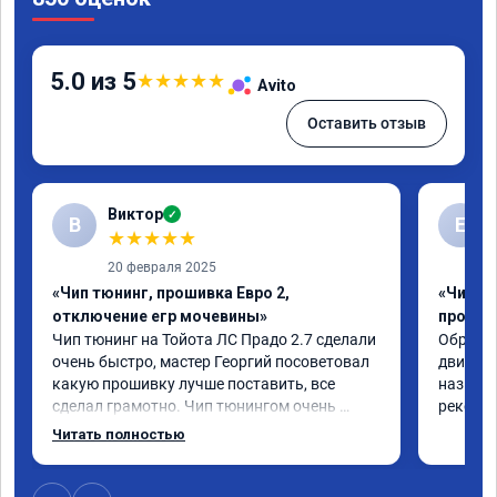
5.0 из 5
★
★
★
★
★
Avito
Оставить отзыв
Виктор
✓
В
Е
★
★
★
★
★
20 февраля 2025
«Чип тюнинг, прошивка Евро 2,
«Чип т
отключение егр мочевины»
прошив
Чип тюнинг на Тойота ЛС Прадо 2.7 сделали 
Обратил
очень быстро, мастер Георгий посоветовал 
двигател
какую прошивку лучше поставить, все 
назначе
сделал грамотно. Чип тюнингом очень 
рекомен
доволен, машина ожила немного, отзыв на 
Читать полностью
педаль газа стал значительно лучше. Такое 
ощущение, что коробка даже стала 
работать лучше, пропали провалы. Расход 