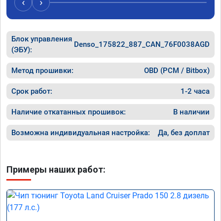
‹
›
топлива остался таким же, но динамика 
улучшилась. Советую этот сервис всем. 
Спасибо!!!
Блок управления
Denso_175822_887_CAN_76F0038AGD
(ЭБУ):
Метод прошивки:
OBD (PCM / Bitbox)
Срок работ:
1-2 часа
Наличие откатанных прошивок:
В наличии
Возможна индивидуальная настройка:
Да, без доплат
Примеры наших работ: