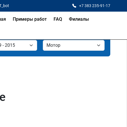
T_bot
+7 383 235-91-17
ная
Примеры работ
FAQ
Филиалы
е