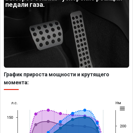
педали газа.
График прироста мощности и крутящего
момента:
л.с.
Нм
150
200