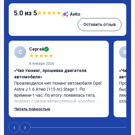
5.0 из 5
★
★
★
★
★
Avito
Оставить отзыв
Сергей
✓
С
В
★
★
★
★
★
8 января 2026
«Чип тюнинг, прошивка двигателя
«Чип т
автомобиля»
автомо
Производился чип тюнинг автомобиля Opel 
Прошивал
Astra J 1.6 Атмо (115 лс) Stage 1. По 
быстро 
времени-1 час. По итогу: появилась тяга, 
лямбде 
подхват с низов великолепный, коробка 
отличн
стала работать плавнее. На трассе быстрее 
Читать полностью
скидывает передачу и легко держит 
обороты до 5000 при ускорении. Вообщем 
доволен как слон ))) Рекомендую 
‹
›
компанию!
