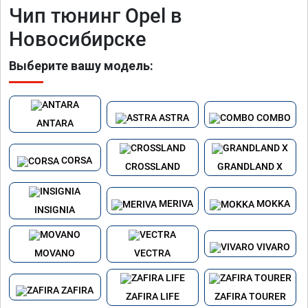
Чип тюнинг Opel в
Новосибирске
Выберите вашу модель:
ASTRA
COMBO
ANTARA
CORSA
CROSSLAND
GRANDLAND X
MERIVA
MOKKA
INSIGNIA
VIVARO
MOVANO
VECTRA
ZAFIRA
ZAFIRA LIFE
ZAFIRA TOURER