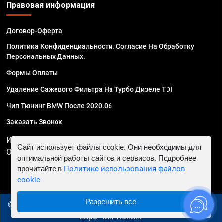
Правовая информация
Договор-Оферта
Политика Конфиденциальности. Согласие На Обработку
Персональных Данных.
Формы Оплаты
Удаление Сажевого Фильтра На Турбо Дизеле TDI
Чип Тюнинг BMW После 2020.06
Заказать Звонок
ИП Смирнов Георгий Павлович. ИНН 781302555843,
Сайт использует файлы cookie. Они необходимы для
ОГРНИП 324470400032610
оптимальной работы сайтов и сервисов. Подробнее
прочитайте в
Политике использования файлов
cookie
Разрешить все
© 2010 - 2026 Чип тюнинг в Новосибирске - Автосервис
"Евро Чип Тюнинг"