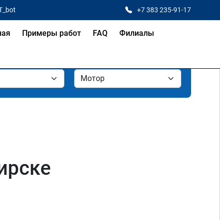
T_bot
+7 383 235-91-17
ная
Примеры работ
FAQ
Филиалы
бирске