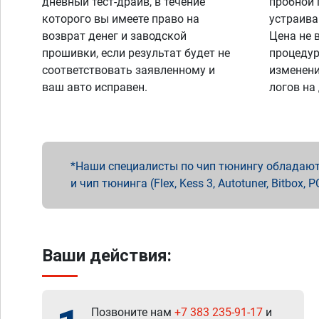
дневный тест-драйв, в течение
пробной 
которого вы имеете право на
устраива
возврат денег и заводской
Цена не 
прошивки, если результат будет не
процедур
соответствовать заявленному и
изменени
ваш авто исправен.
логов на
Наши специалисты по чип тюнингу обладают 
и чип тюнинга (Flex, Kess 3, Autotuner, Bitbo
Ваши действия:
Позвоните нам
+7 383 235-91-17
и