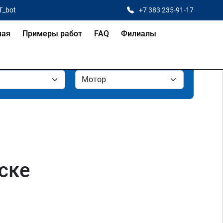
T_bot
+7 383 235-91-17
ная
Примеры работ
FAQ
Филиалы
ске