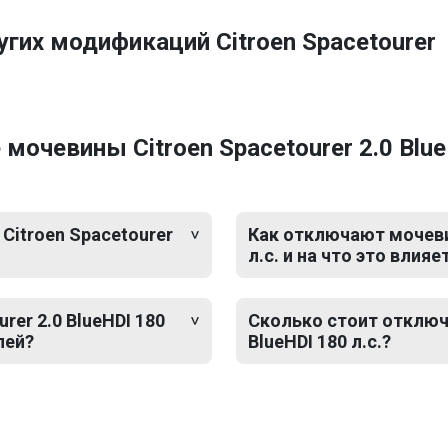
гих модификаций Citroen Spacetourer
очевины Citroen Spacetourer 2.0 BlueH
Citroen Spacetourer
Как отключают мочевин
л.с. и на что это влияе
er 2.0 BlueHDI 180
Сколько стоит отключе
лей?
BlueHDI 180 л.с.?