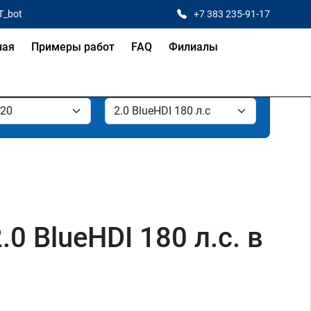
T_bot
+7 383 235-91-17
ная
Примеры работ
FAQ
Филиалы
0 BlueHDI 180 л.с. в