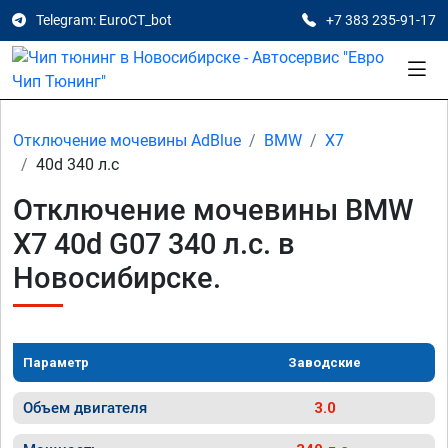
Telegram: EuroCT_bot
+7 383 235-91-17
Отключение мочевины AdBlue
BMW
X7
40d 340 л.с
Отключение мочевины BMW
X7 40d G07 340 л.с. в
Новосибирске.
Параметр
Заводские
Объем двигателя
3.0