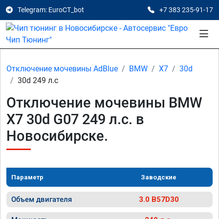
Telegram: EuroCT_bot
+7 383 235-91-17
Отключение мочевины AdBlue
BMW
X7
30d
30d 249 л.с
Отключение мочевины BMW
X7 30d G07 249 л.с. в
Новосибирске.
Параметр
Заводские
Объем двигателя
3.0 B57D30