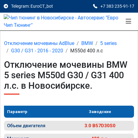
Telegram: EuroCT_bot
+7 383 235-91-17
Отключение мочевины AdBlue
BMW
5 series
G30 / G31 - 2016 - 2020
M550d 400 л.с
Отключение мочевины BMW
5 series M550d G30 / G31 400
л.с. в Новосибирске.
Параметр
Заводские
Объем двигателя
3.0 B57D30S0