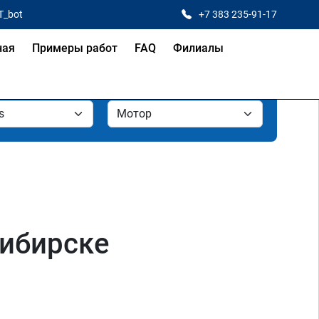
T_bot
+7 383 235-91-17
ная
Примеры работ
FAQ
Филиалы
сибирске