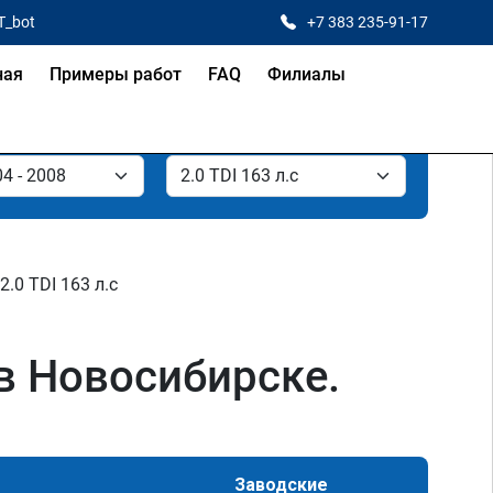
T_bot
+7 383 235-91-17
ная
Примеры работ
FAQ
Филиалы
2.0 TDI 163 л.с
 в Новосибирске.
Заводские