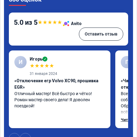
5.0 из 5
★
★
★
★
★
Avito
Оставить отзыв
Игорь
✓
И
Г
★
★
★
★
★
31 января 2024
«Отключение егр Volvo XC90, прошивка
«Чип тю
EGR»
отключе
Отличный мастер! Всё быстро и чётко! 
Всем до
Роман мастер своего дела! Я доволен 
собирал
поездкой!
Обратил
всё в п
записал
Читать 
часа и 
,спасиб
ао11462