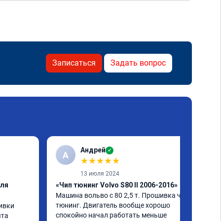
Записаться
Задать вопрос
Андрей
✓
А
★
★
★
★
★
13 июля 2024
еля
«Чип тюнинг Volvo S80 II 2006-2016»
Машина вольво с 80 2,5 т. Прошивка чип 
тюнинг. Двигатель вообще хорошо 
вки 
спокойно начал работать меньше 
та 