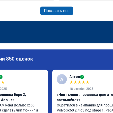
Показать все
ии 850 оценок
Антон
✓
✓
А
★
★
★
★
★
★
★
 2025
18 октября 2025
ошивка Евро 2,
«Чип тюнинг, прошивка двигат
 Adblue»
автомобиля»
,у меня Вольво xc60 
Обратился в кампанию для проши
 сделать чип тюнинг и 
Volvo xc60 2.4 d3 под stage 1. Ребя