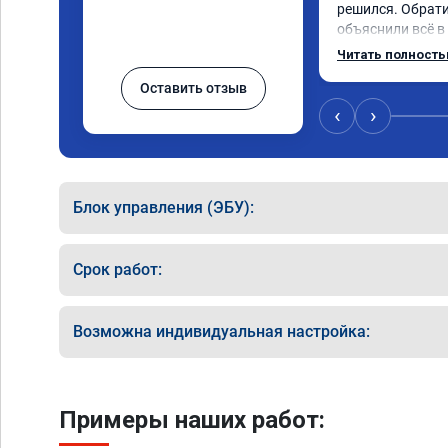
решился. Обрати
объяснили всё в
сумму записали.
Читать полност
время 2.5 часа и
Оставить отзыв
, я доволен ,спа
сертификат ао11
‹
›
рекомендую 👍
Блок управления (ЭБУ):
Срок работ:
Возможна индивидуальная настройка:
Примеры наших работ: