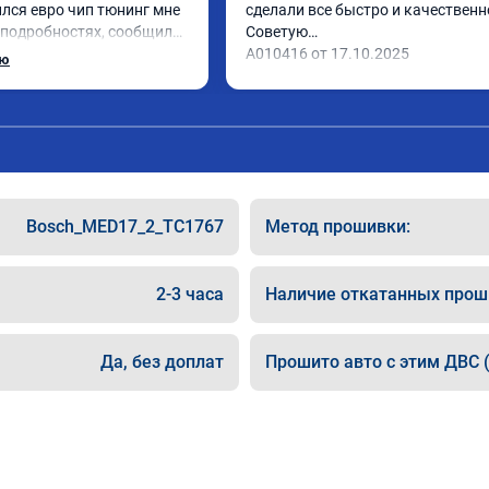
лся евро чип тюнинг мне 
сделали все быстро и качественно
 подробностях, сообщили 
Советую

 Приехал в назначенное 
А010416 от 17.10.2025
ью
 готово, разница ощутима 
сибо! дали гарантию и 
462 ,знают своё дело 
Bosch_MED17_2_TC1767
Метод прошивки:
2-3 часа
Наличие откатанных прош
Да, без доплат
Прошито авто с этим ДВС (