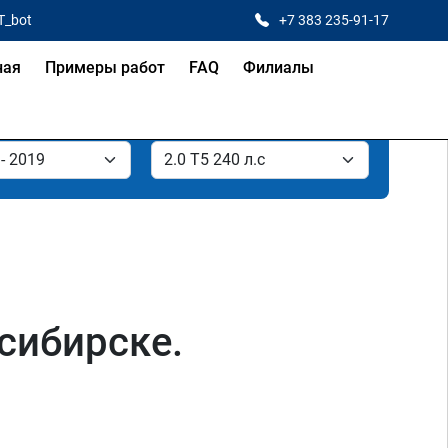
T_bot
+7 383 235-91-17
ная
Примеры работ
FAQ
Филиалы
осибирске.