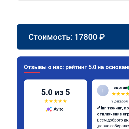
Стоимость:
17800
₽
Отзывы о нас: рейтинг 5.0 на основан
георгий
Г
5.0 из 5
★
★
★
★
★
★
★
★
9 декабря
«Чип тюнинг, пр
Avito
отключение егр
Всем доброго дня
,давно собирался