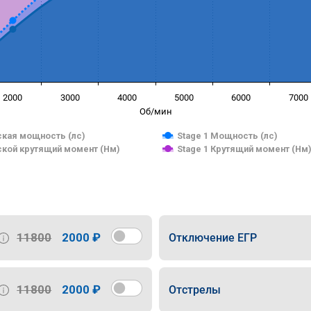
2000
3000
4000
5000
6000
7000
Об/мин
кая мощность (лс)
Stage 1 Мощность (лс)
кой крутящий момент (Нм)
Stage 1 Крутящий момент (Нм
11800
2000 ₽
Отключение ЕГР
11800
2000 ₽
Отстрелы