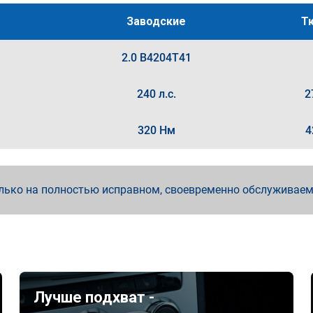
Заводские
Т
2.0 B4204T41
240 л.с.
2
320 Нм
4
лько на полностью исправном, своевременно обслуживае
Лучше подхват -