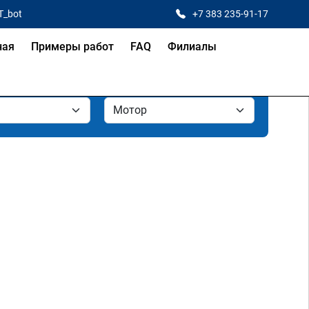
T_bot
+7 383 235-91-17
ная
Примеры работ
FAQ
Филиалы