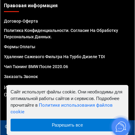
Правовая информация
Договор-Оферта
Политика Конфиденциальности. Согласие На Обработку
Персональных Данных.
Формы Оплаты
Удаление Сажевого Фильтра На Турбо Дизеле TDI
Чип Тюнинг BMW После 2020.06
Заказать Звонок
ИП Смирнов Георгий Павлович. ИНН 781302555843,
Сайт использует файлы cookie. Они необходимы для
ОГРНИП 324470400032610
оптимальной работы сайтов и сервисов. Подробнее
прочитайте в
Политике использования файлов
cookie
Разрешить все
© 2010 - 2026 Чип тюнинг в Новосибирске - Автосервис
"Евро Чип Тюнинг"