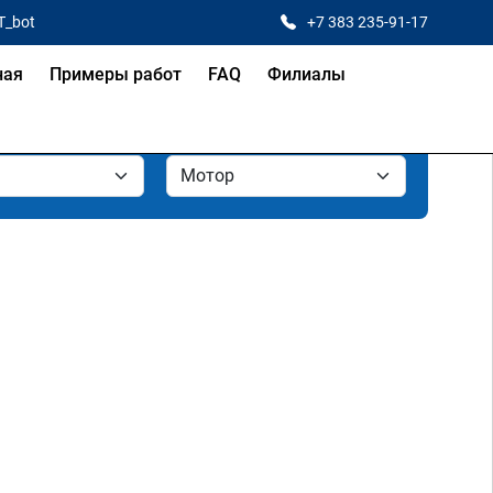
T_bot
+7 383 235-91-17
ная
Примеры работ
FAQ
Филиалы