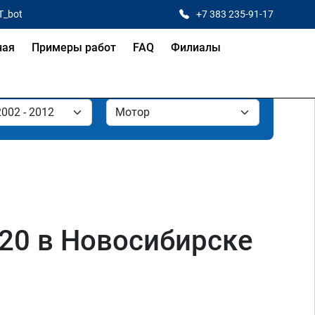
T_bot
+7 383 235-91-17
ная
Примеры работ
FAQ
Филиалы
320 в Новосибирске