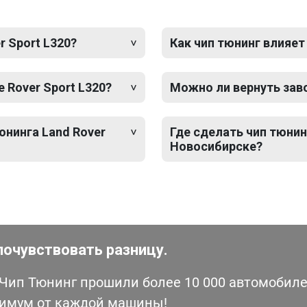
r Sport L320?
Как чип тюнинг влияет
 Rover Sport L320?
Можно ли вернуть зав
юнинга Land Rover
Где сделать чип тюнинг
Новосибирске?
почувствовать разницу.
ип Тюнинг прошили более 10 000 автомобилей
симум от каждой машины!