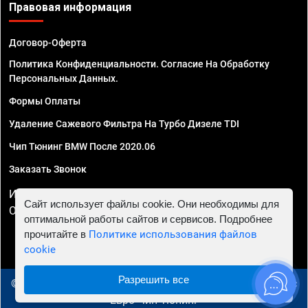
Правовая информация
Договор-Оферта
Политика Конфиденциальности. Согласие На Обработку
Персональных Данных.
Формы Оплаты
Удаление Сажевого Фильтра На Турбо Дизеле TDI
Чип Тюнинг BMW После 2020.06
Заказать Звонок
ИП Смирнов Георгий Павлович. ИНН 781302555843,
Сайт использует файлы cookie. Они необходимы для
ОГРНИП 324470400032610
оптимальной работы сайтов и сервисов. Подробнее
прочитайте в
Политике использования файлов
cookie
Разрешить все
© 2010 - 2026 Чип тюнинг в Новосибирске - Автосервис
"Евро Чип Тюнинг"