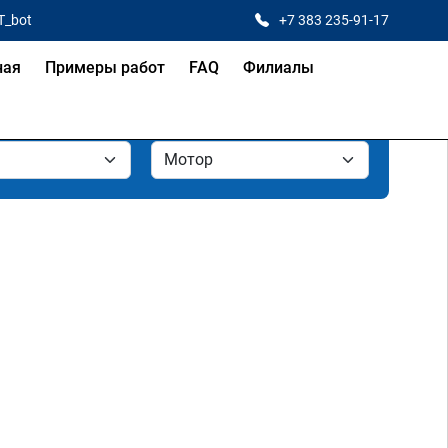
T_bot
+7 383 235-91-17
ная
Примеры работ
FAQ
Филиалы