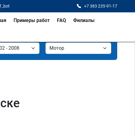
T_bot
+7 383 235-91-17
ная
Примеры работ
FAQ
Филиалы
рске