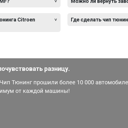
 MF?
Можно ли вернуть зав
юнинга Citroen
Где сделать чип тюнин
почувствовать разницу.
ип Тюнинг прошили более 10 000 автомобилей
симум от каждой машины!