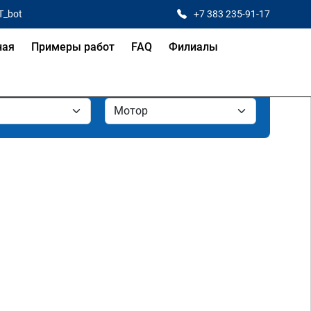
T_bot
+7 383 235-91-17
ная
Примеры работ
FAQ
Филиалы