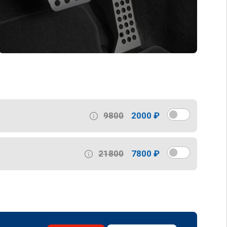
9800
2000 ₽
21800
7800 ₽