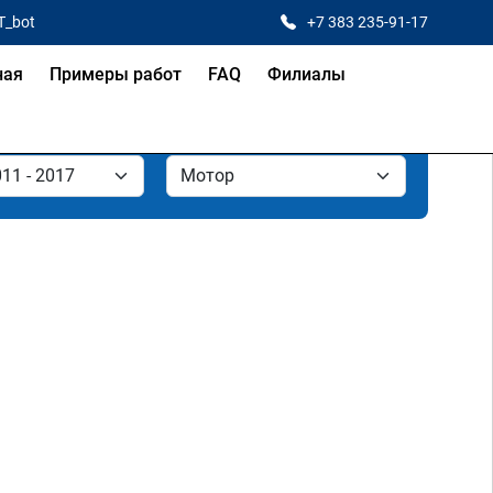
T_bot
+7 383 235-91-17
ная
Примеры работ
FAQ
Филиалы