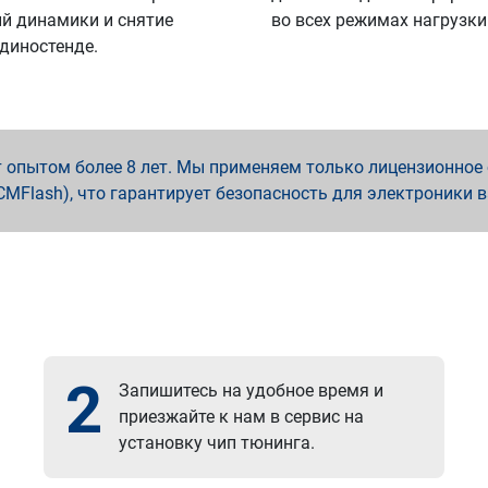
й динамики и снятие
во всех режимах нагрузки
 диностенде.
опытом более 8 лет. Мы применяем только лицензионное о
x, PCMFlash), что гарантирует безопасность для электроники 
2
Запишитесь на удобное время и
приезжайте к нам в сервис на
установку чип тюнинга.