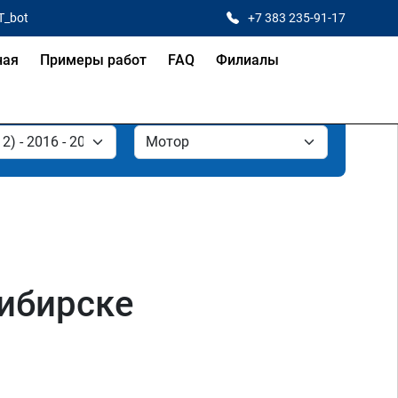
T_bot
+7 383 235-91-17
ная
Примеры работ
FAQ
Филиалы
сибирске