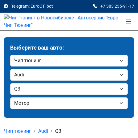
Telegram: EuroCT_bot
+7 383 235-91-17
Выберите ваш авто:
Чип тюнинг
Audi
Q3