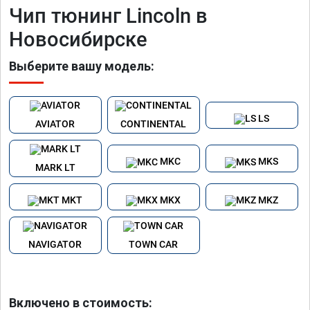
Чип тюнинг Lincoln в
Новосибирске
Выберите вашу модель:
LS
AVIATOR
CONTINENTAL
MKC
MKS
MARK LT
MKT
MKX
MKZ
NAVIGATOR
TOWN CAR
Включено в стоимость: