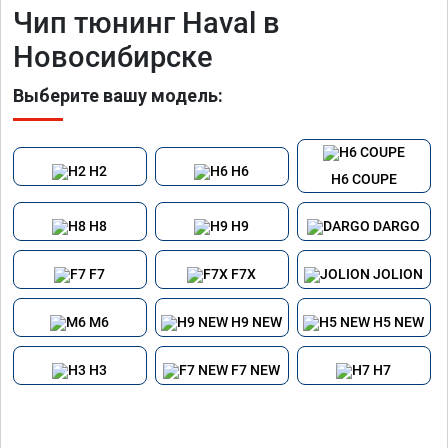
Чип тюнинг Haval в
Новосибирске
Выберите вашу модель:
H2
H6
H6 COUPE
H8
H9
DARGO
F7
F7X
JOLION
M6
H9 NEW
H5 NEW
H3
F7 NEW
H7