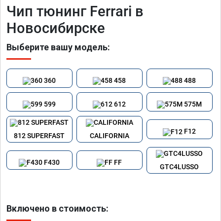
Чип тюнинг Ferrari в
Новосибирске
Выберите вашу модель:
360
458
488
599
612
575M
F12
812 SUPERFAST
CALIFORNIA
F430
FF
GTC4LUSSO
Включено в стоимость: