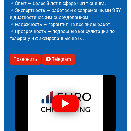
✅ Опыт — более 8 лет в сфере чип-тюнинга.
✅ Экспертность — работаем с современными ЭБУ
и диагностическим оборудованием.
✅ Надежность — гарантия на все виды работ.
✅ Прозрачность — подробные консультации по
телефону и фиксированные цены.
Позвонить
Telegram